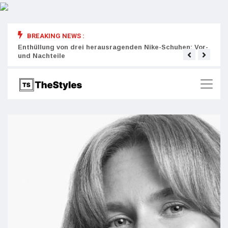
BREAKING NEWS :
rity:
Enthüllung von drei herausragenden Nike-Schuhen: Vor-
Die r
und Nachteile
Wich