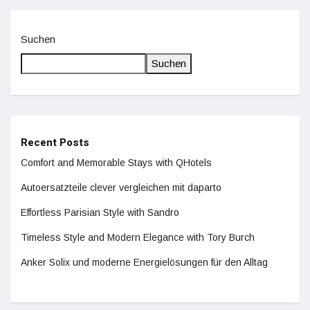
Suchen
Suchen
Recent Posts
Comfort and Memorable Stays with QHotels
Autoersatzteile clever vergleichen mit daparto
Effortless Parisian Style with Sandro
Timeless Style and Modern Elegance with Tory Burch
Anker Solix und moderne Energielösungen für den Alltag