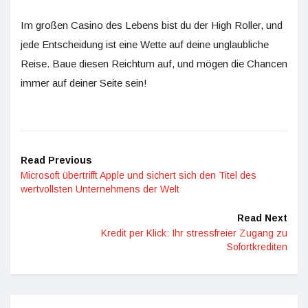
Im großen Casino des Lebens bist du der High Roller, und
jede Entscheidung ist eine Wette auf deine unglaubliche
Reise. Baue diesen Reichtum auf, und mögen die Chancen
immer auf deiner Seite sein!
Read Previous
Microsoft übertrifft Apple und sichert sich den Titel des
wertvollsten Unternehmens der Welt
Read Next
Kredit per Klick: Ihr stressfreier Zugang zu
Sofortkrediten