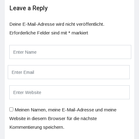
Leave a Reply
Deine E-Mail-Adresse wird nicht veröffentlicht.
Erforderliche Felder sind mit
*
markiert
Meinen Namen, meine E-Mail-Adresse und meine
Website in diesem Browser für die nächste
Kommentierung speichern.