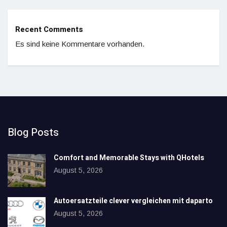
Recent Comments
Es sind keine Kommentare vorhanden.
Blog Posts
Comfort and Memorable Stays with QHotels
August 5, 2026
Autoersatzteile clever vergleichen mit daparto
August 5, 2026