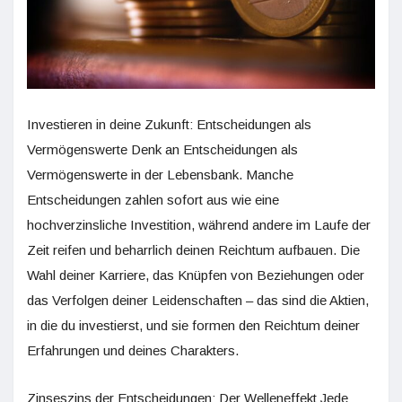
Investieren in deine Zukunft: Entscheidungen als
Vermögenswerte Denk an Entscheidungen als
Vermögenswerte in der Lebensbank. Manche
Entscheidungen zahlen sofort aus wie eine
hochverzinsliche Investition, während andere im Laufe der
Zeit reifen und beharrlich deinen Reichtum aufbauen. Die
Wahl deiner Karriere, das Knüpfen von Beziehungen oder
das Verfolgen deiner Leidenschaften – das sind die Aktien,
in die du investierst, und sie formen den Reichtum deiner
Erfahrungen und deines Charakters.
Zinseszins der Entscheidungen: Der Welleneffekt Jede