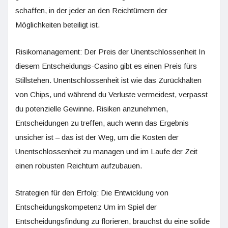
schaffen, in der jeder an den Reichtümern der
Möglichkeiten beteiligt ist.
Risikomanagement: Der Preis der Unentschlossenheit In
diesem Entscheidungs-Casino gibt es einen Preis fürs
Stillstehen. Unentschlossenheit ist wie das Zurückhalten
von Chips, und während du Verluste vermeidest, verpasst
du potenzielle Gewinne. Risiken anzunehmen,
Entscheidungen zu treffen, auch wenn das Ergebnis
unsicher ist – das ist der Weg, um die Kosten der
Unentschlossenheit zu managen und im Laufe der Zeit
einen robusten Reichtum aufzubauen.
Strategien für den Erfolg: Die Entwicklung von
Entscheidungskompetenz Um im Spiel der
Entscheidungsfindung zu florieren, brauchst du eine solide