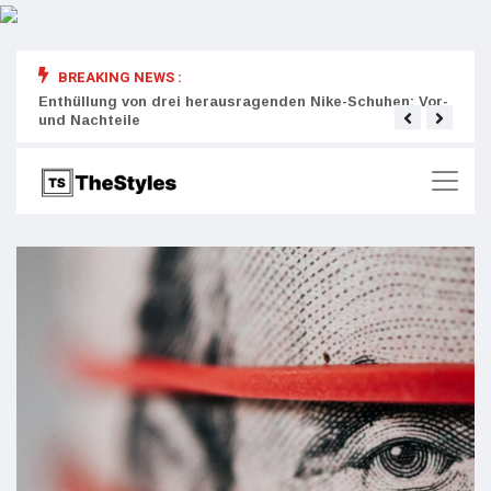
BREAKING NEWS :
rity:
Enthüllung von drei herausragenden Nike-Schuhen: Vor-
Die r
und Nachteile
Wich