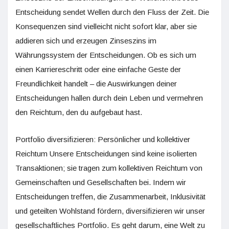
Entscheidung sendet Wellen durch den Fluss der Zeit. Die
Konsequenzen sind vielleicht nicht sofort klar, aber sie
addieren sich und erzeugen Zinseszins im
Währungssystem der Entscheidungen. Ob es sich um
einen Karriereschritt oder eine einfache Geste der
Freundlichkeit handelt – die Auswirkungen deiner
Entscheidungen hallen durch dein Leben und vermehren
den Reichtum, den du aufgebaut hast.
Portfolio diversifizieren: Persönlicher und kollektiver
Reichtum Unsere Entscheidungen sind keine isolierten
Transaktionen; sie tragen zum kollektiven Reichtum von
Gemeinschaften und Gesellschaften bei. Indem wir
Entscheidungen treffen, die Zusammenarbeit, Inklusivität
und geteilten Wohlstand fördern, diversifizieren wir unser
gesellschaftliches Portfolio. Es geht darum, eine Welt zu