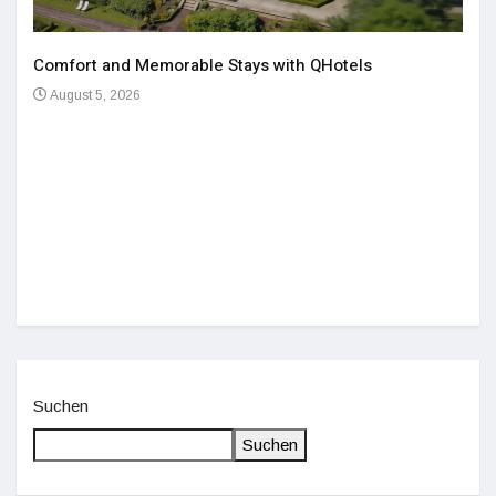
Comfort and Memorable Stays with QHotels
August 5, 2026
Einz
De
Suchen
Suchen