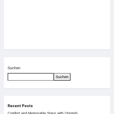
Einz
De
Suchen
Suchen
Recent Posts
Comfort and Memorable Stays with QHotels