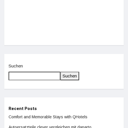
Einz
De
Suchen
Suchen
Recent Posts
Comfort and Memorable Stays with QHotels
Autoersatzteile clever vergleichen mit daparto