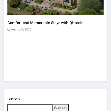
Comfort and Memorable Stays with QHotels
August 5, 2026
Einz
De
Suchen
Suchen