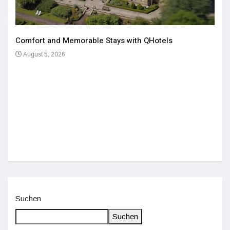
Comfort and Memorable Stays with QHotels
August 5, 2026
Einz
De
Suchen
Suchen