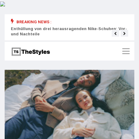
BREAKING NEWS :
rity:
Enthüllung von drei herausragenden Nike-Schuhen: Vor-
Die r
und Nachteile
Wich