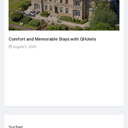
Comfort and Memorable Stays with QHotels
August 5, 2026
Einz
De
Suchen