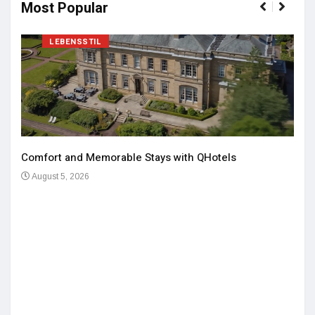
Most Popular
LEBENSSTIL
Comfort and Memorable Stays with QHotels
August 5, 2026
Einz
De