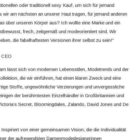
tionellen oder traditionell sexy Kauf, um sich für jemand
s wir am nächsten an unserer Haut tragen, für jemand anderen
 das über unseren Körper aus? Ich wollte eine Marke und ein
bstbewusst, frech, zeitgemäß und modeorientiert sind. Wir
ben, die fabelhaftesten Versionen ihrer selbst zu sein!“
nd CEO
am lässt sich von modernen Lebensstilen, Modetrends und der
llektion, die wir einführen, hat einen klaren Zweck und eine
gartige Stoffe, ungewöhnliche Verzierungen und unvergessliche
 einigen der berühmtesten Einzelhändler in Großbritannien und
, Victoria’s Secret, Bloomingdales, Zalando, David Jones und De
Inspiriert von einer gemeinsamen Vision, die die Individualität
 einer der aufregendsten Damenmodedesignerinnen