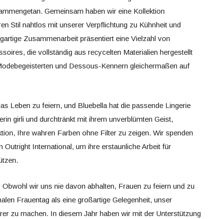
usammengetan. Gemeinsam haben wir eine Kollektion
en Stil nahtlos mit unserer Verpflichtung zu Kühnheit und
igartige Zusammenarbeit präsentiert eine Vielzahl von
res, die vollständig aus recycelten Materialien hergestellt
Modebegeisterten und Dessous-Kennern gleichermaßen auf
das Leben zu feiern, und Bluebella hat die passende Lingerie
in girli und durchtränkt mit ihrem unverblümten Geist,
ktion, Ihre wahren Farben ohne Filter zu zeigen. Wir spenden
Outright International, um ihre erstaunliche Arbeit für
ützen.
:
Obwohl wir uns nie davon abhalten, Frauen zu feiern und zu
nalen Frauentag als eine großartige Gelegenheit, unser
r zu machen. In diesem Jahr haben wir mit der Unterstützung