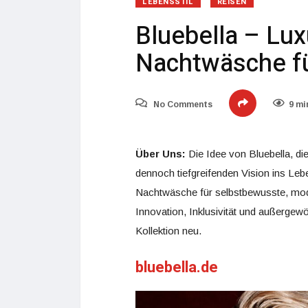
LEBENSSTIL
REISEN
Bluebella – Lux
Nachtwäsche f
No Comments
9 mi
Über Uns:
Die Idee von Bluebella, di
dennoch tiefgreifenden Vision ins Le
Nachtwäsche für selbstbewusste, mod
Innovation, Inklusivität und außergewöh
Kollektion neu.
bluebella.de