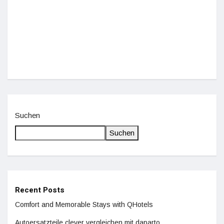
Einz
De
Suchen
Suchen
Recent Posts
Comfort and Memorable Stays with QHotels
Autoersatzteile clever vergleichen mit daparto