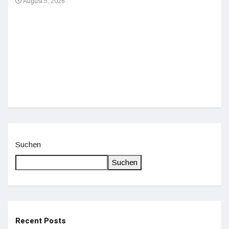
August 5, 2026
Einz
De
Suchen
Suchen
Recent Posts