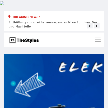
BREAKING NEWS :
rity:
Enthüllung von drei herausragenden Nike-Schuhen: Vor-
Die r
und Nachteile
Wich