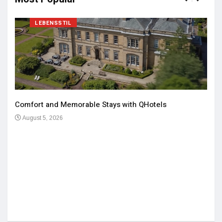
LEBENSSTIL
Comfort and Memorable Stays with QHotels
August 5, 2026
Einz
De