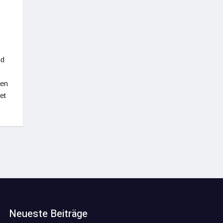
nd
fen
et
Neueste Beiträge