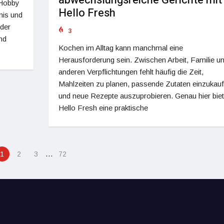
 Hobby
Hello Fresh
nis und
nder
3
nd
Kochen im Alltag kann manchmal eine
Herausforderung sein. Zwischen Arbeit, Familie u
anderen Verpflichtungen fehlt häufig die Zeit,
Mahlzeiten zu planen, passende Zutaten einzukau
und neue Rezepte auszuprobieren. Genau hier biet
Hello Fresh eine praktische
…
1
2
3
72