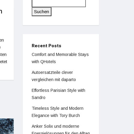
n
Suchen
en
Recent Posts
e
sten
Comfort and Memorable Stays
etet
with QHotels
Autoersatzteile clever
vergleichen mit daparto
Effortless Parisian Style with
Sandro
Timeless Style and Modern
Elegance with Tory Burch
Anker Solix und moderne
Energielösungen für den Alltag