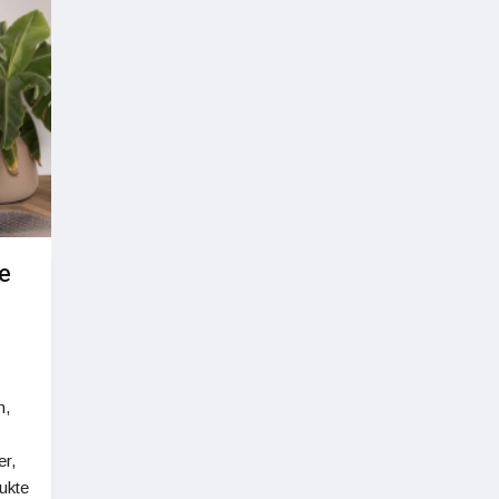
e
n,
r,
ukte