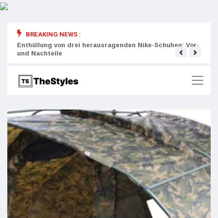
BREAKING NEWS :
rity:
Enthüllung von drei herausragenden Nike-Schuhen: Vor-
Die r
und Nachteile
Wich