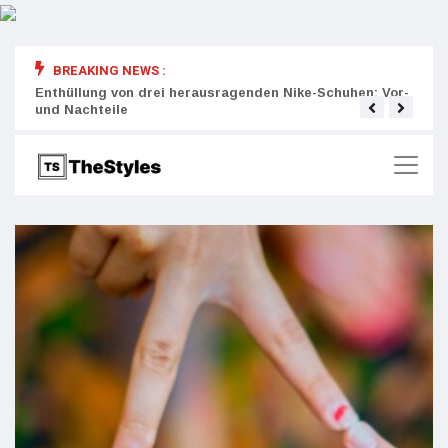
BREAKING NEWS :
rity:
Enthüllung von drei herausragenden Nike-Schuhen: Vor-
Die r
und Nachteile
Wich