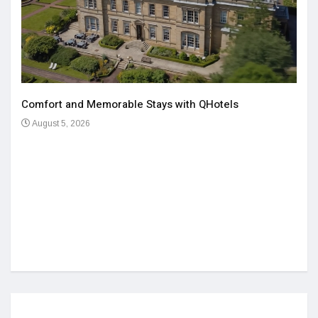
Comfort and Memorable Stays with QHotels
August 5, 2026
Einz
De